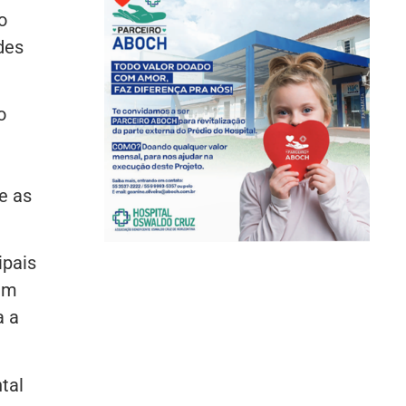
o
des
o
e as
ipais
em
a a
tal