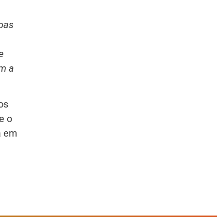
soas
e
om a
os
e o
a em