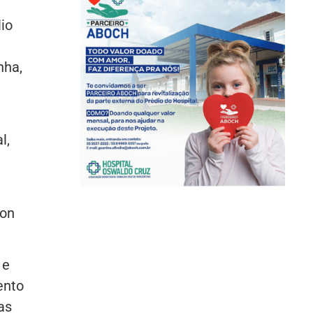
io
nha,
l,
ton
 e
ento
as