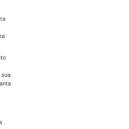
ura
a
ma
nto
 sua
lanta
a