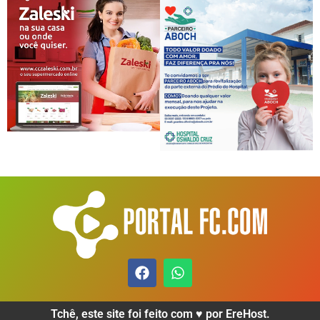
Tchê, este site foi feito com ♥️ por EreHost.