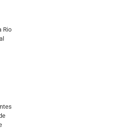
a Rio
al
ntes
de
e