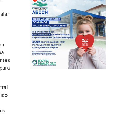
alar
ra
pa
entes
para
tral
vido
dos