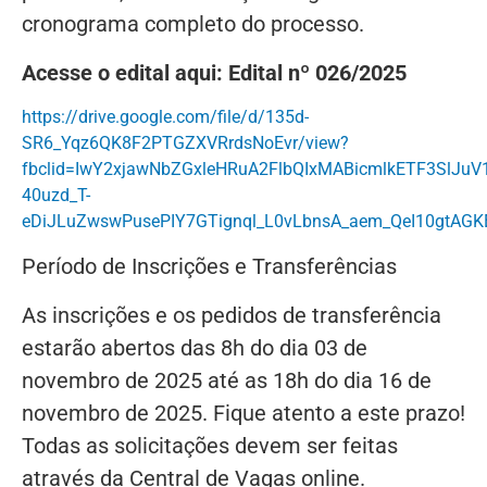
cronograma completo do processo.
Acesse o edital aqui: Edital nº 026/2025
https://drive.google.com/file/d/135d-
SR6_Yqz6QK8F2PTGZXVRrdsNoEvr/view?
fbclid=IwY2xjawNbZGxleHRuA2FlbQIxMABicmlkETF3Sl
40uzd_T-
eDiJLuZwswPusePIY7GTignql_L0vLbnsA_aem_QeI10gtAG
Período de Inscrições e Transferências
As inscrições e os pedidos de transferência
estarão abertos das 8h do dia 03 de
novembro de 2025 até as 18h do dia 16 de
novembro de 2025. Fique atento a este prazo!
Todas as solicitações devem ser feitas
através da Central de Vagas online.