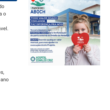
do
a o
vel.
s,
 ano