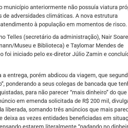
 o município anteriormente não possuía viatura pró
 de adversidades climáticas. A nova estrutura
o atendimento à população em momentos de risco.
o Telles (secretário da administração), Nair Soar
emann/Museu e Biblioteca) e Taylomar Mendes de
to foi iniciado pelo ex-diretor Júlio Zamin e concluí
ra a entrega, porém abdicou da viagem, que segun
to”, ponderando a seus colegas de bancada que te
istadas, para não parecer “mais dinheiro” do que
úncio em emenda solicitada de R$ 200 mil, divul
a liberada, somando três anúncios que mais par
que deixa as vezes entidades beneficiadas em situa
nsando estarem literalmente “nadando no dinheir