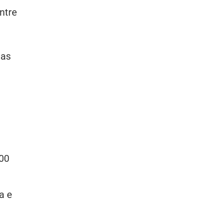
ntre
 as
00
a e