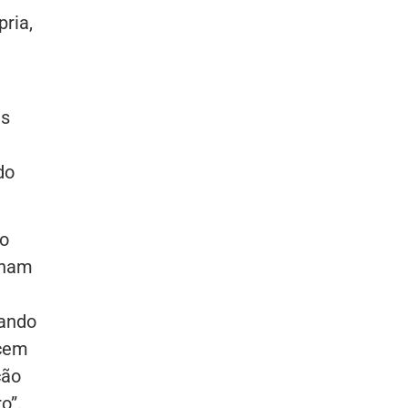
pria,
es
do
do
nham
gando
ecem
ção
o”.