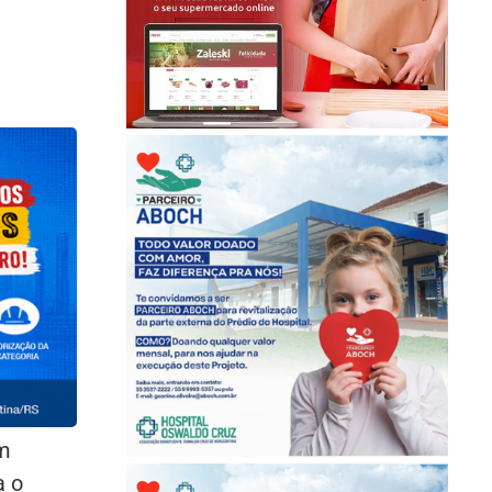
am
a o