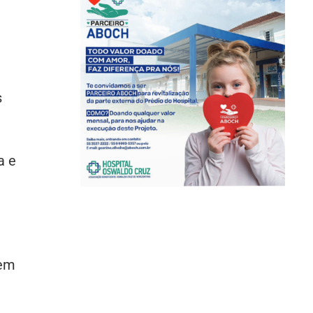
s
a e
 em