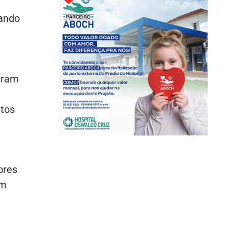
çando
piram
ntos
ores
em