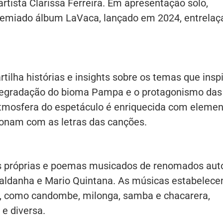
tista Clarissa Ferreira. Em apresentação solo,
premiado álbum LaVaca, lançado em 2024, entrela
rtilha histórias e insights sobre os temas que ins
degradação do bioma Pampa e o protagonismo das
atmosfera do espetáculo é enriquecida com eleme
cionam com as letras das canções.
es próprias e poemas musicados de renomados aut
Saldanha e Mario Quintana. As músicas estabelec
l, como candombe, milonga, samba e chacarera,
e diversa.