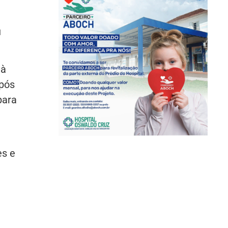
u
 à
Após
para
es e