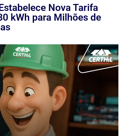
stabelece Nova Tarifa
80 kWh para Milhões de
ias