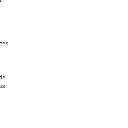
-
tes
de
as