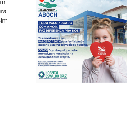
em
ra,
sim