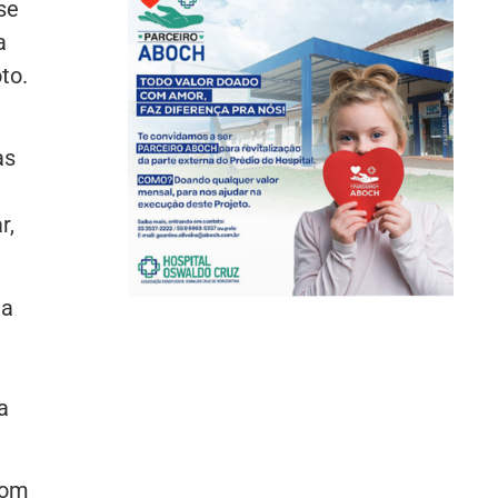
se
a
to.
as
r,
 a
a
com