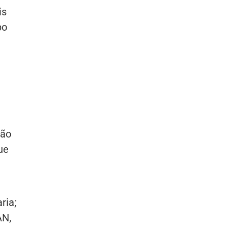
is
po
são
ue
ria;
AN,