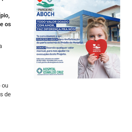
pio,
e os
a
 ou
s de