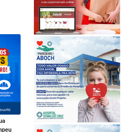
ua
ompeu