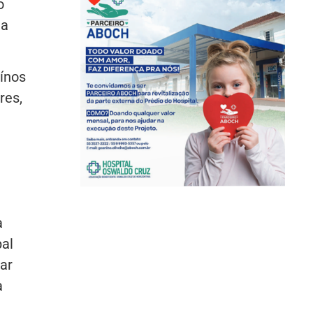
o
da
ínos
res,
a
pal
ar
a