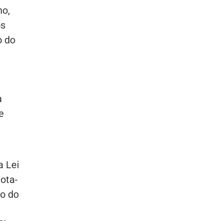
no,
os
o do
a
e
a Lei
ota-
io do