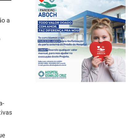
ão a
)
a-
tivas
ue