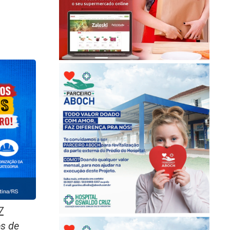
7
ês de