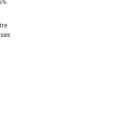
 5%
tre
esas