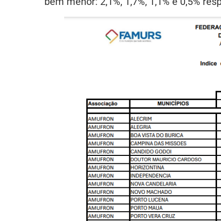
bem menor: 2,1%, 1,7%, 1,1% e 0,5% res