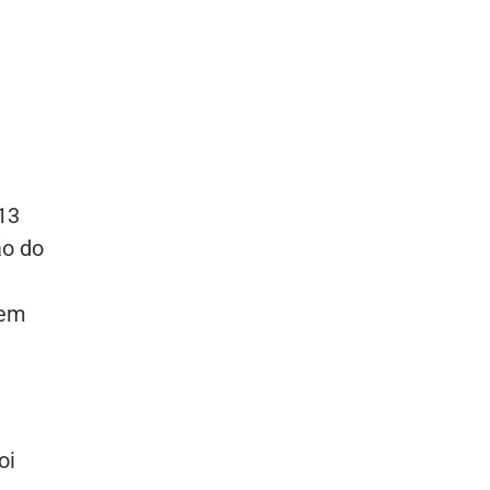
13
ão do
 em
oi