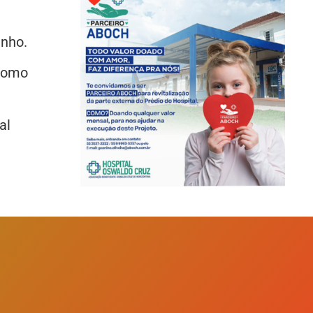
inho.
 como
al