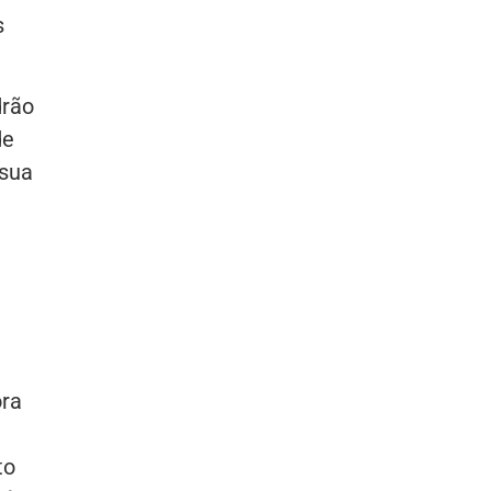
s
drão
de
 sua
ora
to