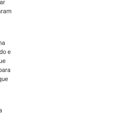
ar
maram
na
ado e
que
para
que
a