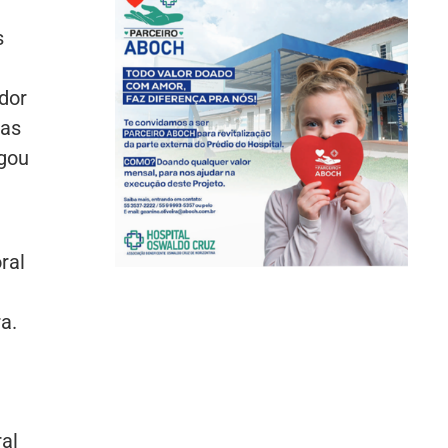
s
dor
das
lgou
a
ral
a.
al