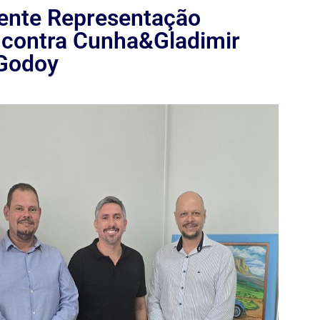
dente Representação
D contra Cunha&Gladimir
 Godoy