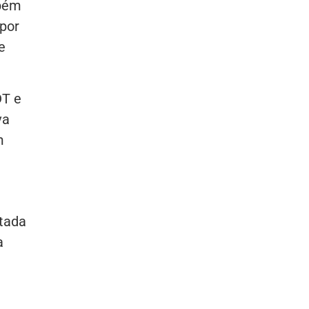
mbém
por
e
DT e
va
m
ntada
a