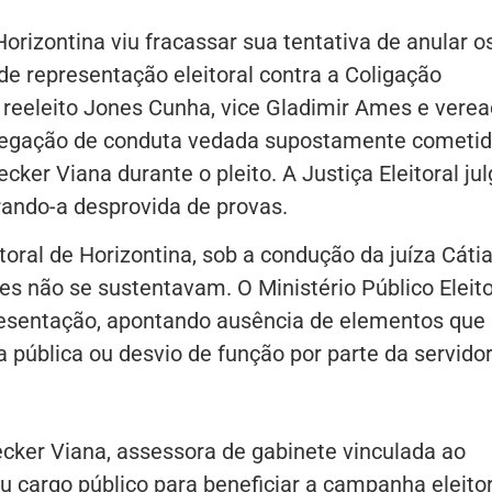
orizontina viu fracassar sua tentativa de anular o
de representação eleitoral contra a Coligação
reeleito Jones Cunha, vice Gladimir Ames e verea
alegação de conduta vedada supostamente cometi
ker Viana durante o pleito. A Justiça Eleitoral ju
ando-a desprovida de provas.
toral de Horizontina, sob a condução da juíza Cáti
es não se sustentavam. O Ministério Público Eleito
resentação, apontando ausência de elementos que
ública ou desvio de função por parte da servidor
cker Viana, assessora de gabinete vinculada ao
eu cargo público para beneficiar a campanha eleitor