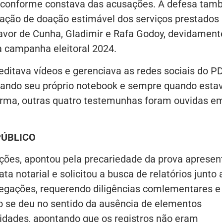
ais conforme constava das acusações. A defesa ta
lação de doação estimável dos serviços prestados 
favor de Cunha, Gladimir e Rafa Godoy, devidament
 campanha eleitoral 2024.
ditava vídeos e gerenciava as redes sociais do P
izando seu próprio notebook e sempre quando esta
orma, outras quatro testemunhas foram ouvidas e
PÚBLICO
ções, apontou pela precariedade da prova aprese
a notarial e solicitou a busca de relatórios junto 
gações, requerendo diligências comlementares e
o se deu no sentido da ausência de elementos
ridades, apontando que os registros não eram