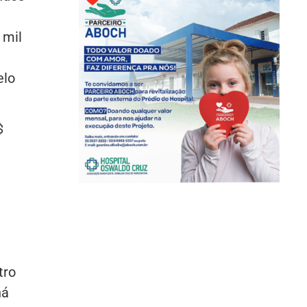
 mil
elo
$
tro
há