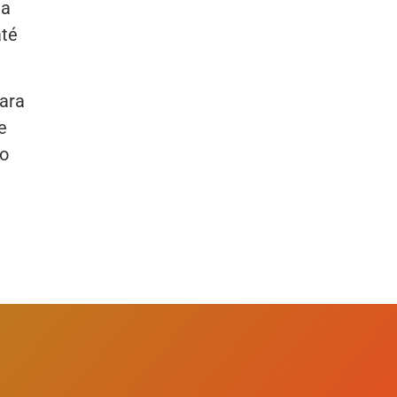
da
até
ara
e
do