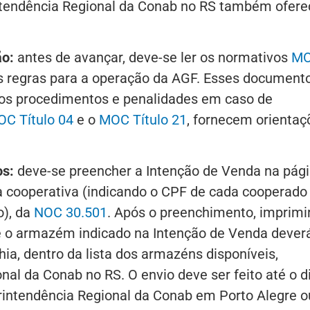
intendência Regional da Conab no RS também ofere
ão:
antes de avançar, deve-se ler os normativos
M
s regras para a operação da AGF. Esses document
 os procedimentos e penalidades em caso de
C Título 04
e o
MOC Título 21
, fornecem orientaç
os:
deve-se preencher a Intenção de Venda na pág
ra cooperativa (indicando o CPF de cada cooperado
o), da
NOC 30.501
. Após o preenchimento, imprimi
ue o armazém indicado na Intenção de Venda dever
, dentro da lista dos armazéns disponíveis,
al da Conab no RS. O envio deve ser feito até o d
intendência Regional da Conab em Porto Alegre o