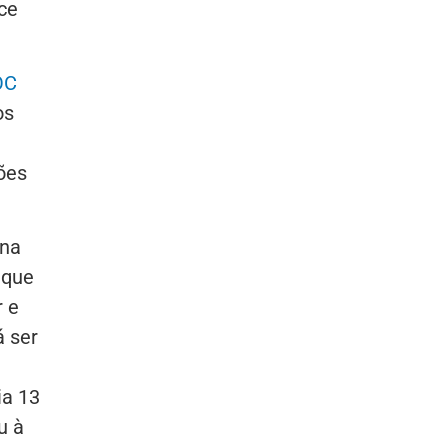
ce
OC
os
ões
ina
 que
r e
á ser
ia 13
u à