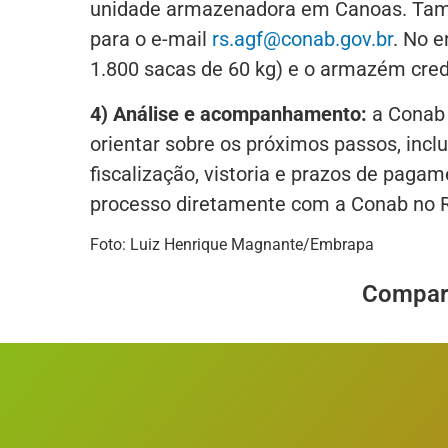
unidade armazenadora em Canoas. Tamb
para o e-mail
rs.agf@conab.gov.br
. No e
1.800 sacas de 60 kg) e o armazém cre
4) Análise e acompanhamento:
a Conab 
orientar sobre os próximos passos, incl
fiscalização, vistoria e prazos de pag
processo diretamente com a Conab no 
Foto: Luiz Henrique Magnante/Embrapa
Compart