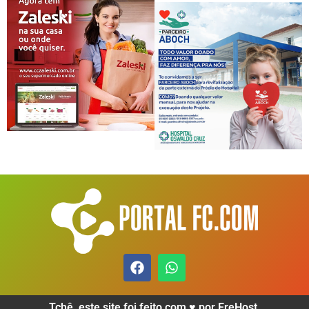
Tchê, este site foi feito com ♥️ por EreHost.