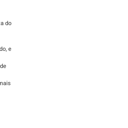
ta do
do, e
 de
mais