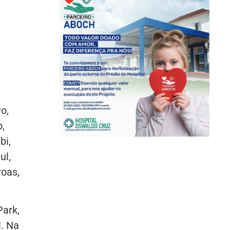
o,
,
bi,
ul,
roas,
Park,
. Na