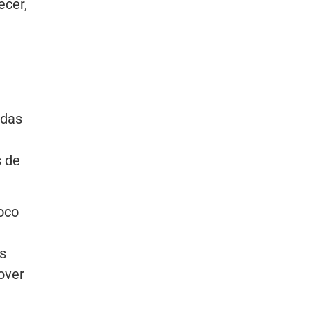
ecer,
e
 das
s de
oco
s
over