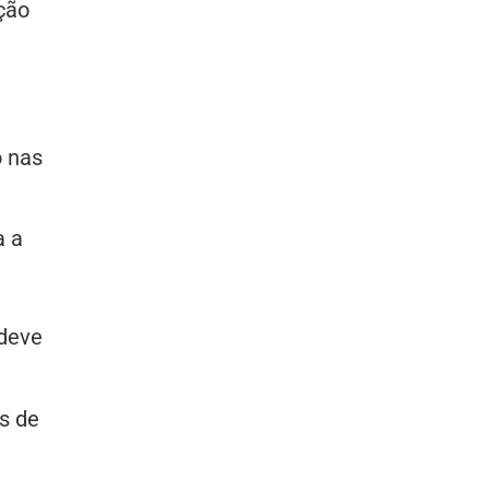
ção
o nas
a a
 deve
s de