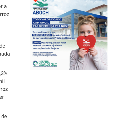
r a
rroz
5
 de
imada
5,3%
il
rroz
er
 de