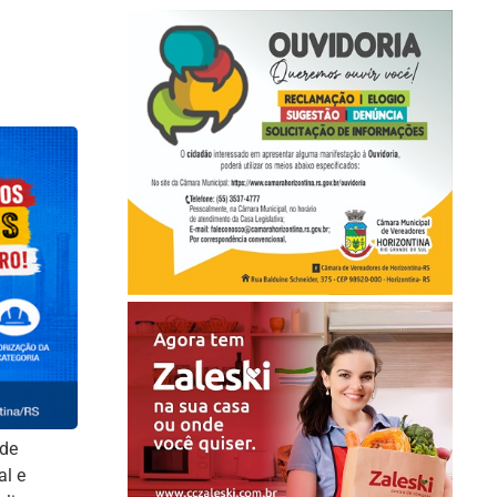
de
al e