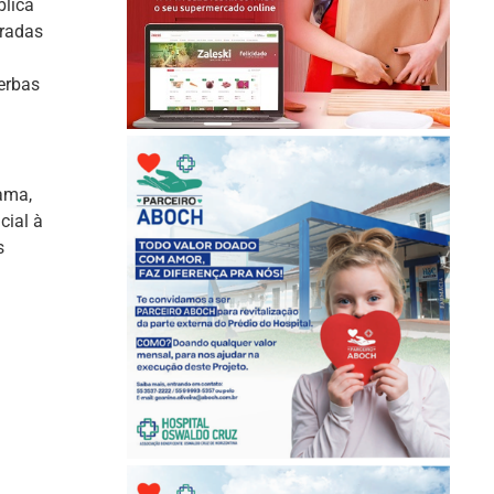
blica
tradas
erbas
rama,
cial à
s