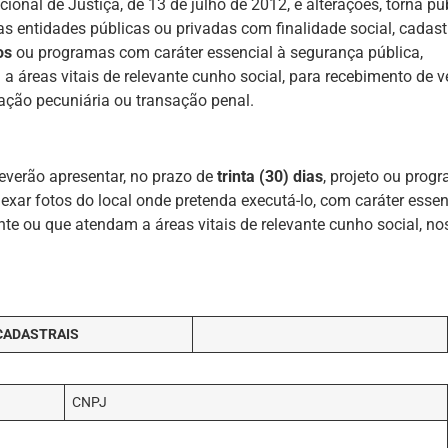
nal de Justiça, de 13 de julho de 2012, e alterações, torna pú
as entidades públicas ou privadas com finalidade social, cadas
os
ou programas com caráter essencial à segurança pública,
 áreas vitais de relevante cunho social, para recebimento de v
tação pecuniária ou transação penal.
verão apresentar, no prazo de
trinta (30) dias
, projeto ou prog
ar fotos do local onde pretenda executá-lo, com caráter essen
e ou que atendam a áreas vitais de relevante cunho social, no
CADASTRAIS
CNPJ