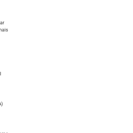
ar
mais
l
A)