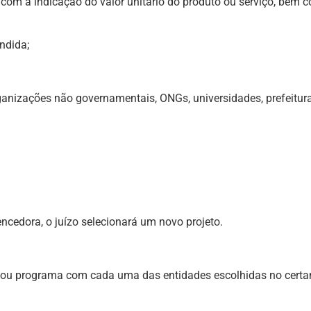
 com a indicação do valor unitário do produto ou serviço, bem 
ndida;
rganizações não governamentais, ONGs, universidades, prefeitura
ncedora, o juízo selecionará um novo projeto.
eto ou programa com cada uma das entidades escolhidas no certa