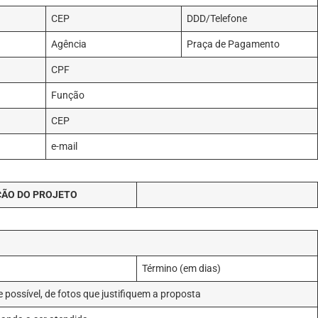
CEP
DDD/Telefone
Agência
Praça de Pagamento
CPF
Função
CEP
e-mail
ÇÃO DO PROJETO
Término (em dias)
possível, de fotos que justifiquem a proposta