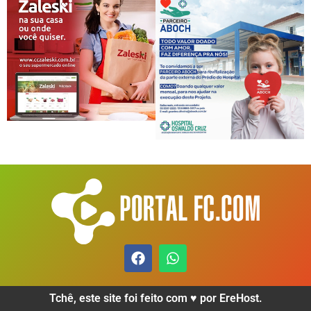
Tchê, este site foi feito com ♥️ por EreHost.